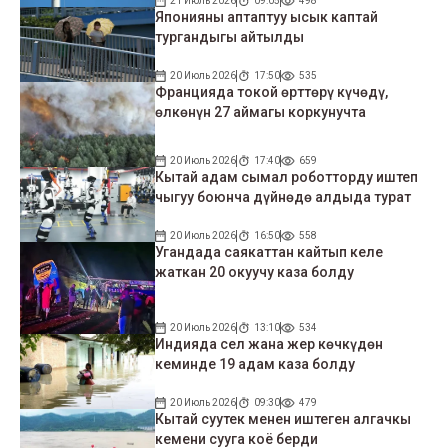
21 Июль 2026
09:05
498
Японияны аптаптуу ысык каптай
тургандыгы айтылды
20 Июль 2026
17:50
535
Францияда токой өрттөрү күчөдү,
өлкөнүн 27 аймагы коркунучта
20 Июль 2026
17:40
659
Кытай адам сымал роботторду иштеп
чыгуу боюнча дүйнөдө алдыда турат
20 Июль 2026
16:50
558
Угандада саякаттан кайтып келе
жаткан 20 окуучу каза болду
20 Июль 2026
13:10
534
Индияда сел жана жер көчкүдөн
кеминде 19 адам каза болду
20 Июль 2026
09:30
479
Кытай суутек менен иштеген алгачкы
кемени сууга коё берди