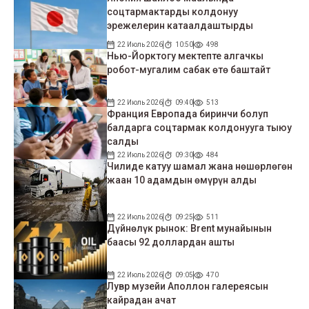
соцтармактарды колдонуу
эрежелерин катаалдаштырды
22 Июль 2026
10:50
498
Нью-Йорктогу мектепте алгачкы
робот-мугалим сабак өтө баштайт
22 Июль 2026
09:40
513
Франция Европада биринчи болуп
балдарга соцтармак колдонууга тыюу
салды
22 Июль 2026
09:30
484
Чилиде катуу шамал жана нөшөрлөгөн
жаан 10 адамдын өмүрүн алды
22 Июль 2026
09:25
511
Дүйнөлүк рынок: Brent мунайынын
баасы 92 доллардан ашты
22 Июль 2026
09:05
470
Лувр музейи Аполлон галереясын
кайрадан ачат