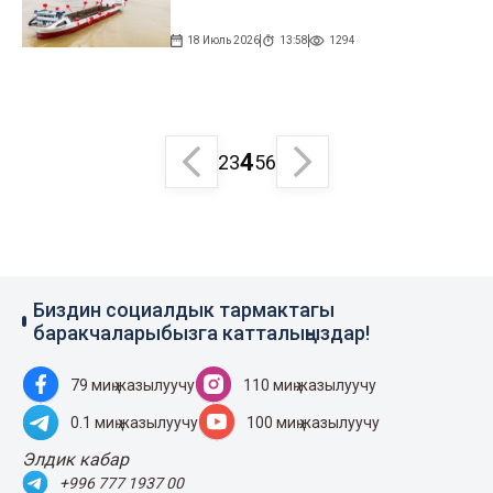
18 Июль 2026
13:58
1294
4
2
3
5
6
Биздин социалдык тармактагы
баракчаларыбызга катталыңыздар!
79 миң жазылуучу
110 миң жазылуучу
0.1 миң жазылуучу
100 миң жазылуучу
Элдик кабар
+996 777 1937 00