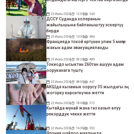
23 Июль 2026
12:50
560
ДССУ Суданда холеранын
жайылышына байланыштуу эскертүү
берди
23 Июль 2026
10:30
486
Францияда токой өртүнөн улам 5 миңге
жакын адам эвакуацияланды
23 Июль 2026
09:20
489
Токиодо ысыктан 260тан ашуун адам
ооруканага түштү
23 Июль 2026
08:55
467
АКШда кызамык оорусу 35 жылдагы эң
жогорку көрсөткүчкө жетти
22 Июль 2026
18:00
572
Кытайда мунай жана газ казып алуу
рекорддук чекке жетти
22 Июль 2026
16:35
592
Япония шайлоо маалында