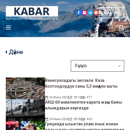
Кыр
Дүйнө
Венесуэладагы зилзала: Каза
болгондордун саны 5,3 миңден ашты
24 Июль 2026
09:10
477
АКШ 60 мамлекетке карата жаңы бажы
алымдарын киргизди
24 Июль 2026
09:05
440
Грецияда ысыктан улам ачык асман
алдындагы иштерге чектөө киргизилди