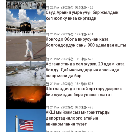
22 Июль 2026
08:50
425
Сауд Аравия умра үчүн бир жылдык
көп жолку виза киргизди
21 Июль 2026
17:40
634
Конгодо Эбола вирусунан каза
болгондордун саны 900 адамдан ашты
21 Июль 2026
17:10
573
Афганистанда сел жүрүп, 20 адам каза
болду: Дайынсыздардын арасында
шаар мэри да бар
21 Июль 2026
15:45
598
Шотландияда токой өрттөрү дээрлик
бир жумадан бери уланып жатат
21 Июль 2026
09:30
495
АКШ мыйзамсыз мигранттарды
депортациялоого атайын
авиакомпания түзөт