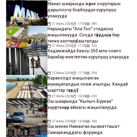
Манас шаарында жүрөк ооруларын
дарылоочу борбордун курулушу
уланууда
27 Июль 2026
17:55
386
Нарындагы "Ала Тоо" стадиону
жаңыланууда: Соода түйүндөрүн бир
типке келтирүү башталды
27 Июль 2026
17:25
333
Кадамжайда баасы 265 млн сомго
барабар мектептин курулушу уланууда
27 Июль 2026
17:15
390
Караколдо жаңыланган
муниципалдык пляж ачылды: Кандай
шарттар түзүлдү?
27 Июль 2026
16:30
430
Ош шаарында “Кылыч-Буркан”
көрүстөнүнүн аймагы жаңыланууда
27 Июль 2026
16:05
360
Ош менен Наманган кызматташат:
Самарканддагы форумда