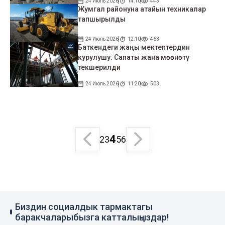
24 Июль 2026
14:10
443
Жумгал районуна атайын техникалар
тапшырылды
24 Июль 2026
12:10
463
Баткендеги жаңы мектептердин
курулушу: Сапаты жана мөөнөтү
текшерилди
24 Июль 2026
11:20
503
4
2
3
5
6
Биздин социалдык тармактагы
баракчаларыбызга катталыңыздар!