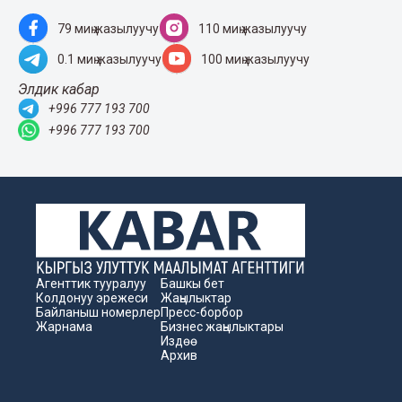
79 миң жазылуучу
110 миң жазылуучу
0.1 миң жазылуучу
100 миң жазылуучу
Элдик кабар
+996 777 193 700
+996 777 193 700
Агенттик тууралуу
Башкы бет
Колдонуу эрежеси
Жаңылыктар
Байланыш номерлер
Пресс-борбор
Жарнама
Бизнес жаңылыктары
Издөө
Архив