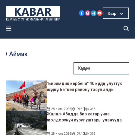
Кыр
Аймак
"Биримдик кербени" 40 күндүк улуттук
жүрүшүн Баткен району тосуп алды
28 Июль 2026
09:50
343
Жалал-Абадда бир катар унаа
жолдорунун курулуштары уланууда
28 Июль 2026
09:40
339