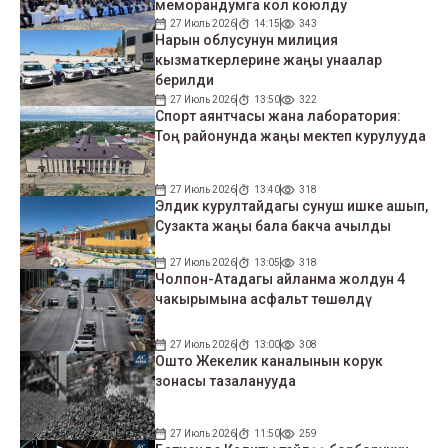
меморандумга кол коюлду
27 Июль 2026
14:15
343
Нарын облусунун милиция
кызматкерлерине жаңы унаалар
берилди
27 Июль 2026
13:50
322
Спорт аянтчасы жана лаборатория:
Тоң районунда жаңы мектеп курулууда
27 Июль 2026
13:40
318
Элдик курултайдагы сунуш ишке ашып,
Сузакта жаңы бала бакча ачылды
27 Июль 2026
13:05
318
Чолпон-Атадагы айланма жолдун 4
чакырымына асфальт төшөлдү
27 Июль 2026
13:00
308
Ошто Жекелик каналынын корук
зонасы тазаланууда
27 Июль 2026
11:50
259