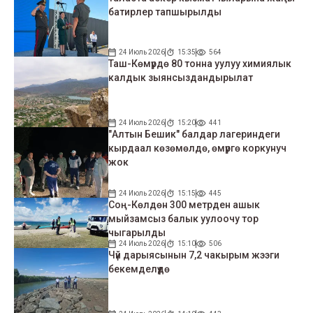
батирлер тапшырылды
24 Июль 2026
15:35
564
Таш-Көмүрдө 80 тонна уулуу химиялык
калдык зыянсыздандырылат
24 Июль 2026
15:20
441
"Алтын Бешик" балдар лагериндеги
кырдаал көзөмөлдө, өмүргө коркунуч
жок
24 Июль 2026
15:15
445
Соң-Көлдөн 300 метрден ашык
мыйзамсыз балык уулоочу тор
чыгарылды
24 Июль 2026
15:10
506
Чүй дарыясынын 7,2 чакырым жээги
бекемделүүдө