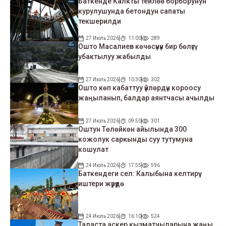
Баткенде Калкты тейлөө борборунун
курулушунда бетондун сапаты
текшерилди
27 Июль 2026
11:00
289
Ошто Масалиев көчөсүнүн бир бөлүгү
убактылуу жабылды
27 Июль 2026
10:30
302
Ошто көп кабаттуу үйлөрдүн короосу
жаңыланып, балдар аянтчасы ачылды
27 Июль 2026
09:50
301
Оштун Төлөйкөн айылында 300
кожолук саркынды суу тутумуна
кошулат
24 Июль 2026
17:55
596
Баткендеги сел: Калыбына келтирүү
иштери жүрүүдө
24 Июль 2026
16:10
524
Таласта аскер кызматчыларына жаңы